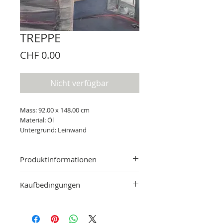
TREPPE
Preis
CHF 0.00
Nicht verfügbar
Mass: 92.00 x 148.00 cm
Material: Öl
Untergrund: Leinwand
Produktinformationen
Mass: 92.00 x 148.00 cm
Kaufbedingungen
Material: Öl
Untergrund: Leinwand
Das ausgesuchte Kunstwerk kann nach
Absprache besichtigt werden. Sollte das
Kunstwerk nicht dem Wunsch des