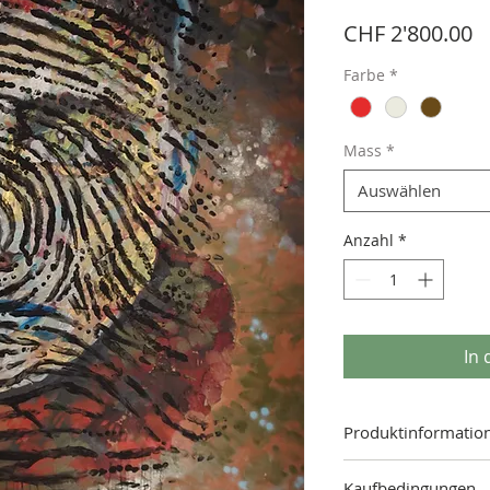
P
CHF 2'800.00
Farbe
*
Mass
*
Auswählen
Anzahl
*
In
Produktinformatio
Mass: 138.00 x 180.00
Kaufbedingungen