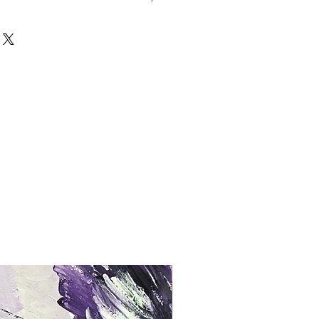
te
twerk kann nach Absprache
llte das Kunstwerk nicht dem Wunsch
n, so kann dieser Kauf annulliert
doch einmal im Besitz eines Käufers,
urückerstattet werden.
2021