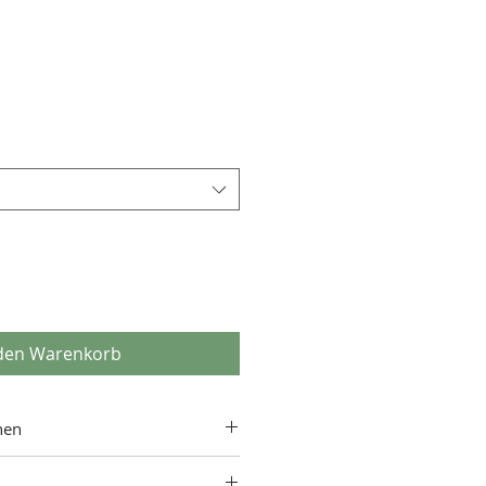
reis
 den Warenkorb
nen
 cm