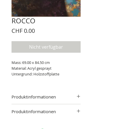
ROCCO
Preis
CHF 0.00
Nicht verfügbar
Mass: 69.00 x 84.50 cm
Material: Acryl gesprayt
Untergrund: Holzstoffplatte
Produktinformationen
Mass: 69.00 x 84.50 cm
Produktinformationen
Material: Acryl gesprayt
Untergrund: Holzstoffplatte
Das ausgesuchte Kunstwerk kann nach
Absprache besichtigt werden. Sollte das