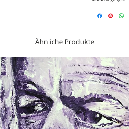
Material: Acryl
Untergrund: Sperrholz
Das ausgesuchte Kuns
besichtigt werden. So
des Käufers entspreche
werden. Ist das Bild je
kann kein Geld mehr z
Ähnliche Produkte