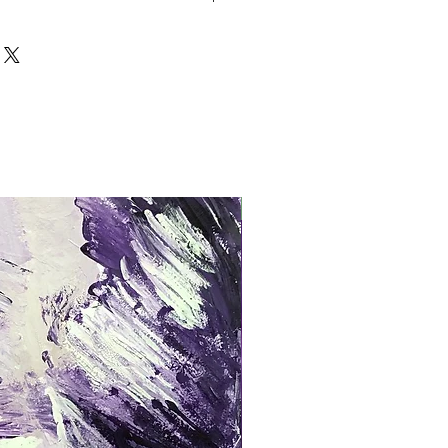
platte
twerk kann nach Absprache
llte das Kunstwerk nicht dem Wunsch
n, so kann dieser Kauf annulliert
doch einmal im Besitz eines Käufers,
urückerstattet werden.
2021