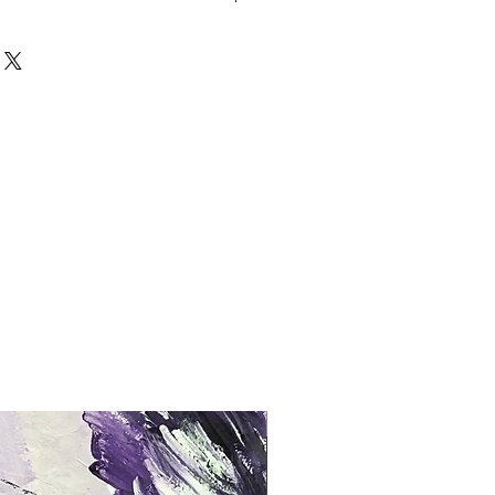
twerk kann nach Absprache
llte das Kunstwerk nicht dem Wunsch
n, so kann dieser Kauf annulliert
doch einmal im Besitz eines Käufers,
urückerstattet werden.
2021