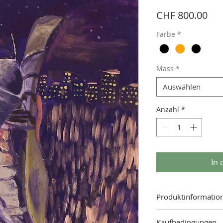
Pre
CHF 800.00
Farbe
*
Mass
*
Auswählen
Anzahl
*
In
Produktinformatio
Mass: 60.00 x 80.00 cm
Kaufbedingungen