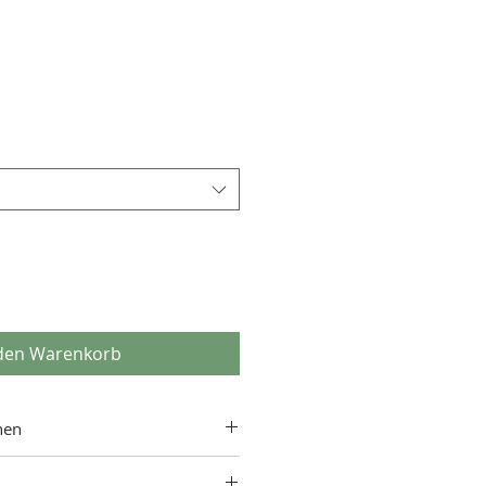
is
 den Warenkorb
nen