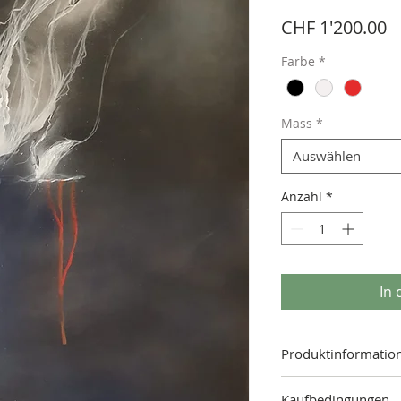
P
CHF 1'200.00
Farbe
*
Mass
*
Auswählen
Anzahl
*
In
Produktinformatio
Mass: 85.00 x 132.00 c
Kaufbedingungen