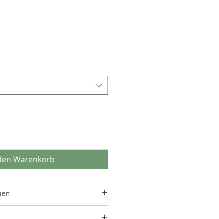
reis
 den Warenkorb
nen
m