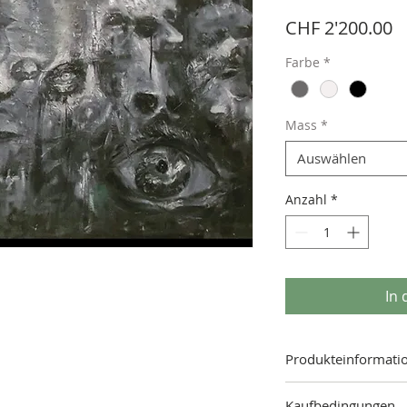
P
CHF 2'200.00
Farbe
*
Mass
*
Auswählen
Anzahl
*
In
Produkteinformati
Mass: 92.00 x 148.00 c
Kaufbedingungen