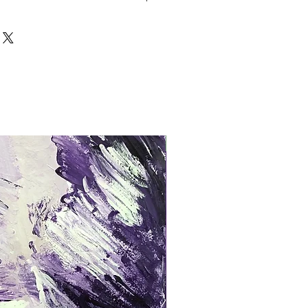
twerk kann nach Absprache
llte das Kunstwerk nicht dem Wunsch
n, so kann dieser Kauf annulliert
doch einmal im Besitz eines Käufers,
urückerstattet werden.
2021